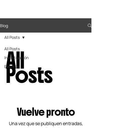
Fundación STC Liam
Blog
All Posts
All Posts
All
Investigación
Posts
Eventos
Vuelve pronto
Una vez que se publiquen entradas,