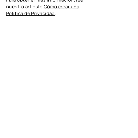
nuestro artículo
Cómo crear una
Política de Privacidad
.
Navegación
Inicio
Acerca de
Logros
Contribución
Historias
Asistencia
Información
Pongamonos
en contacto